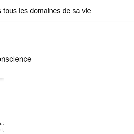
s tous les domaines de sa vie
onscience
z :
t,