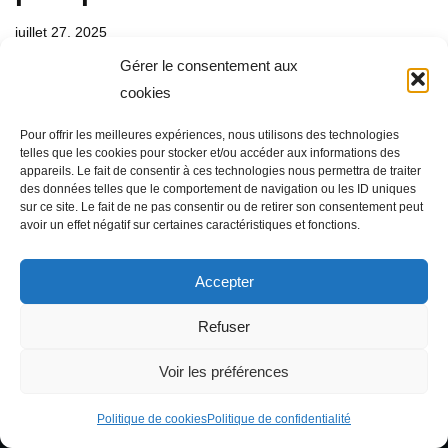
juillet 27, 2025
Gérer le consentement aux
Comment maîtriser son temps et devenir plus productif : Ce
cookies
que personne ne vous dit. Maîtriser son temps et devenir
plus productif… C’est le genre de truc qu’on lit partout —
Pour offrir les meilleures expériences, nous utilisons des technologies
telles que les cookies pour stocker et/ou accéder aux informations des
sur LinkedIn, dans les newsletters des “gurus” du matin,
appareils. Le fait de consentir à ces technologies nous permettra de traiter
…
Lire la suite »
des données telles que le comportement de navigation ou les ID uniques
sur ce site. Le fait de ne pas consentir ou de retirer son consentement peut
avoir un effet négatif sur certaines caractéristiques et fonctions.
Accepter
Refuser
Voir les préférences
Politique de cookies
Politique de confidentialité
Neve
| Propulsé par
WordPress