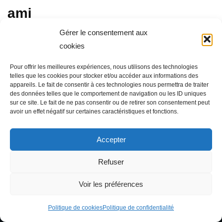
ami
Gérer le consentement aux
octobre 23, 2025
cookies
Meilleures tactiques pour sortir de la Friendzone avec votre
Pour offrir les meilleures expériences, nous utilisons des technologies
meilleur ami. Vous êtes-vous déjà retrouvé désespérément
telles que les cookies pour stocker et/ou accéder aux informations des
coincé dans la friendzone, surtout lorsque la personne que
appareils. Le fait de consentir à ces technologies nous permettra de traiter
des données telles que le comportement de navigation ou les ID uniques
vous désirez est votre meilleur ami ? C’est une expérience
sur ce site. Le fait de ne pas consentir ou de retirer son consentement peut
douce-amère : chérir le lien…
Lire la suite »
avoir un effet négatif sur certaines caractéristiques et fonctions.
Accepter
Refuser
Voir les préférences
Politique de cookies
Politique de confidentialité
Neve
| Propulsé par
WordPress