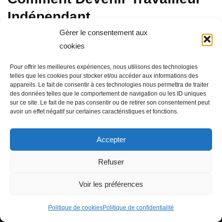
Indépendant
Gérer le consentement aux
mars 30, 2025
cookies
Comment Devenir Travailleur Indépendant : Le Guide Brut
Pour offrir les meilleures expériences, nous utilisons des technologies
et Sans Filtre. Le réveil sonne. Encore une journée à
telles que les cookies pour stocker et/ou accéder aux informations des
appareils. Le fait de consentir à ces technologies nous permettra de traiter
traîner les pieds jusqu’au bureau, à feindre l’enthousiasme
des données telles que le comportement de navigation ou les ID uniques
devant des collègues qui, soyons honnêtes, ne vous
sur ce site. Le fait de ne pas consentir ou de retirer son consentement peut
avoir un effet négatif sur certaines caractéristiques et fonctions.
manqueront pas une seconde une fois…
Lire la suite »
Accepter
Refuser
Voir les préférences
Politique de cookies
Politique de confidentialité
Neve
| Propulsé par
WordPress